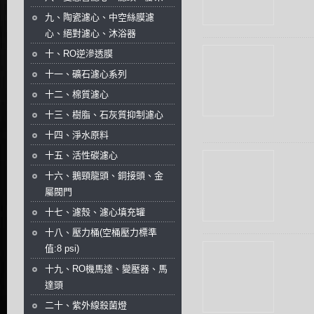
九、陶瓷濾心、中空絲膜濾
心、絕對濾心、沐浴器
十、RO逆滲透膜
十一、礦石濾心系列
十二、棉質濾心
十三、樹脂、石灰質抑制濾心
十四、淨水原料
十五、活性碳濾心
十六、鵝頸龍頭、銅接頭、金
屬閥門
十七、濾殼、濾心填充罐
十八、壓力桶(空桶壓力標準
值:8 psi)
十九、RO機馬達、變壓器、馬
達頭
二十、紫外線殺菌燈