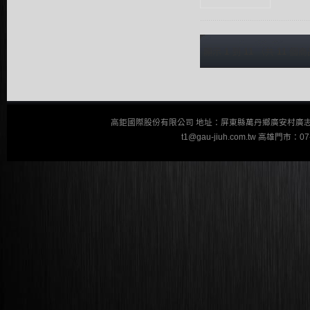
顯示
1
到
11
（共
11
個商
高鉅國際股份有限公司 地址：屏東縣萬丹鄉廣安村廣志街110巷23
t1@gau-jiuh.com.tw 高雄門市