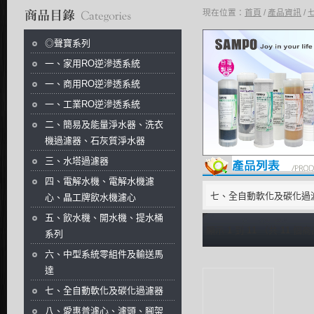
現在位置：
首頁
/
產品資訊
/
商品分類目錄
◎聲寶系列
一、家用RO逆滲透系統
一、商用RO逆滲透系統
一、工業RO逆滲透系統
二、簡易及能量淨水器、洗衣
機過濾器、石灰質淨水器
三、水塔過濾器
四、電解水機、電解水機濾
七、全自動軟化及碳化過
心、晶工牌飲水機濾心
五、飲水機、開水機、提水桶
顯示
1
到
11
（共
11
個商
系列
六、中型系統零組件及輸送馬
達
七、全自動軟化及碳化過濾器
八、愛惠普濾心、濾頭、腳架