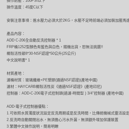
操作耐壓：100PSI以下
操作溫度：45度C以下
安裝注意事項：進水壓力必須大於2KG，水壓不足時前端必須加裝加壓馬
產品內容：
ADD C-206全自動反洗控制器 * 1
FRP桶1252型顏色有藍色與白色，隨機出貨，恕無法挑選!!
椰殼活性碳8*30-NSF認證*50公升(25公斤)
中文說明書* 1
材質產地：
濾桶材質：玻璃纖維+PE塑膠(通過NSF認證)(產地中國)
濾材：HAYCARB椰殼活性炭《通過NSF認證》(產地印尼)
控制器：ADD-C-206電子式控制頭(過濾-時間型 ) 3/4"控制器 (產地中國)
ADD-電子式控制器優點：
1.可依照水質濁度狀況設定反洗周期或是反洗時間，比傳統機械式靈活設
2.反洗時自動關閉出水，無須擔心污水外漏，無須額外增加保護裝置
3.繁體中文操作說明，簡易明瞭