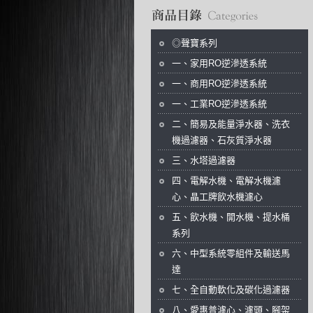
商品分類目錄
◎聲寶系列
一、家用RO逆滲透系統
一、商用RO逆滲透系統
一、工業RO逆滲透系統
二、簡易及能量淨水器、洗衣
機過濾器、石灰質淨水器
三、水塔過濾器
四、電解水機、電解水機濾
心、晶工牌飲水機濾心
五、飲水機、開水機、提水桶
系列
六、中型系統零組件及輸送馬
達
七、全自動軟化及碳化過濾器
八、愛惠普濾心、濾頭、腳架