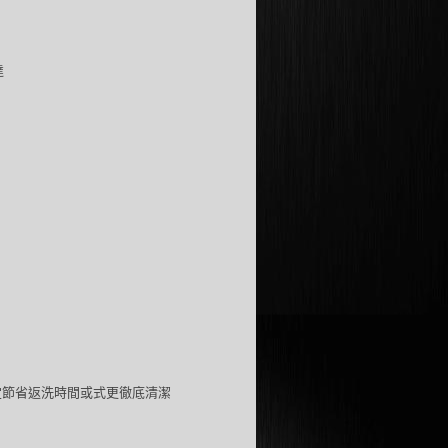
達
定節省返洗時間或式更徹底清潔