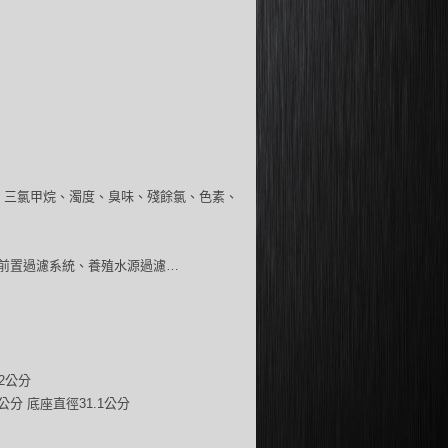
、三氯甲烷、濁度、臭味、殘餘氯、色素、
前置過濾系統、養殖水源過濾…
2公分
公分 底座直徑31.1公分