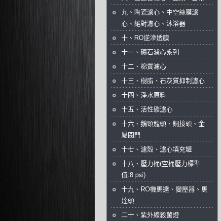
九、陶瓷濾心、中空絲膜濾
心、絕對濾心、沐浴器
十、RO逆滲透膜
十一、礦石濾心系列
十二、棉質濾心
十三、樹脂、石灰質抑制濾心
十四、淨水原料
十五、活性碳濾心
十六、鵝頸龍頭、銅接頭、金
屬閥門
十七、濾殼、濾心填充罐
十八、壓力桶(空桶壓力標準
值:8 psi)
十九、RO機馬達、變壓器、馬
達頭
二十、紫外線殺菌燈