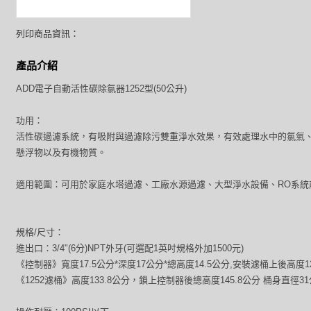
列印商品資訊：
產品介紹
ADD電子自動活性碳除氯器1252型(50公升)
功用：
活性碳過濾系統，有吸附與過濾除污雙重淨水效果，有效處理水中的氯氣
懸浮物以及有機物質。
適用範圍：可用於家庭水塔過濾、工廠水源過濾、大型淨水設備、RO系統
規格/尺寸：
進出口：3/4"(6分)NPT外牙(可選配1英吋規格外加1500元)
《控制器》寬度17.5公分*深度17公分*總高度14.5公分,安裝濾桶上後高度1
《1252濾桶》高度133.8公分，鎖上控制器後總高度145.8公分 桶身直徑31