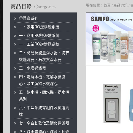
現在位置：
首頁
/
產品資訊
/
商品分類目錄
◎聲寶系列
一、家用RO逆滲透系統
一、商用RO逆滲透系統
一、工業RO逆滲透系統
二、簡易及能量淨水器、洗衣
機過濾器、石灰質淨水器
三、水塔過濾器
四、電解水機、電解水機濾
心、晶工牌飲水機濾心
五、飲水機、開水機、提水桶
系列
六、中型系統零組件及輸送馬
達
七、全自動軟化及碳化過濾器
八、愛惠普濾心、濾頭、腳架