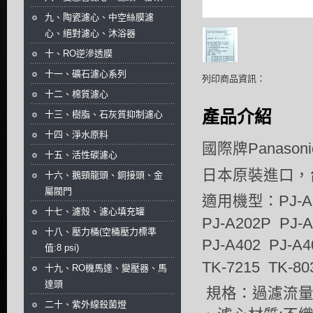
九、陶瓷濾心、中空絲膜濾
心、絕對濾心、沐浴器
十、RO逆滲透膜
十一、礦石濾心系列
列印商品資訊：
十二、棉質濾心
產品介紹
十三、樹脂、石灰質抑制濾心
十四、淨水原料
國際牌Panason
十五、活性碳濾心
日本原裝進口，
十六、鵝頸龍頭、銅接頭、金
屬閥門
適用機型：PJ-A37
十七、濾殼、濾心填充罐
PJ-A202P PJ-
十八、壓力桶(空桶壓力標準
PJ-A402 PJ-A4
值:8 psi)
TK-7215 TK-80
十九、RO機馬達、變壓器、馬
達頭
規格：過濾流量2.
二十、紫外線殺菌燈