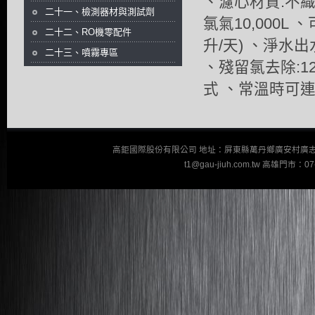
、濾心材質:不織
二十一、檢測器材與測試劑
氯氣10,000L
二十二、RO機零配件
升/天) 、淨水出水
二十三、噴霧專區
、殘留氯去除:12
式 、常溫時可連
高鉅國際股份有限公司 地址：屏東縣萬丹鄉廣安村廣志街110巷23
t1@gau-jiuh.com.tw 高雄門市