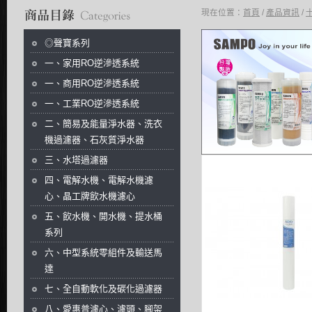
現在位置：
首頁
/
產品資訊
/
商品分類目錄
◎聲寶系列
一、家用RO逆滲透系統
一、商用RO逆滲透系統
一、工業RO逆滲透系統
二、簡易及能量淨水器、洗衣
機過濾器、石灰質淨水器
三、水塔過濾器
四、電解水機、電解水機濾
心、晶工牌飲水機濾心
五、飲水機、開水機、提水桶
系列
六、中型系統零組件及輸送馬
達
七、全自動軟化及碳化過濾器
八、愛惠普濾心、濾頭、腳架