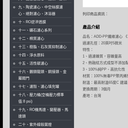
九、陶瓷濾心、中空絲膜濾
心、絕對濾心、沐浴器
列印商品資訊：
十、RO逆滲透膜
產品介紹
十一、礦石濾心系列
品名：ADD-PP纖維濾心 《
十二、棉質濾心
過濾孔徑：20英吋5微米
十三、樹脂、石灰質抑制濾心
特性：
十四、淨水原料
1、過濾雜質，容雜量高
2、熱融結方式成型不添加
十五、活性碳濾心
3、100%純PP、高抗化性
十六、鵝頸龍頭、銅接頭、金
材質：100%無毒PP聚丙
屬閥門
耐溫：最高耐溫65度C 建議
十七、濾殼、濾心填充罐
更換周期：3個月
十八、壓力桶(空桶壓力標準
產地：台灣
值:8 psi)
十九、RO機馬達、變壓器、馬
達頭
二十、紫外線殺菌燈