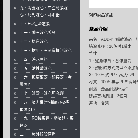
九、陶瓷濾心、中空絲膜濾
心、絕對濾心、沐浴器
列印商品資訊：
十、RO逆滲透膜
產品介紹
十一、礦石濾心系列
品名：ADD-PP纖維濾心 《
十二、棉質濾心
過濾孔徑：10英吋1微米
十三、樹脂、石灰質抑制濾心
特性：
十四、淨水原料
1、過濾雜質，容雜量高
2、熱融結方式成型不添加
十五、活性碳濾心
3、100%純PP、高抗化性
十六、鵝頸龍頭、銅接頭、金
材質：100%無毒PP聚丙
屬閥門
耐溫：最高耐溫65度C
十七、濾殼、濾心填充罐
建議更換周期：3個月
十八、壓力桶(空桶壓力標準
產地：台灣
值:8 psi)
十九、RO機馬達、變壓器、馬
達頭
二十、紫外線殺菌燈